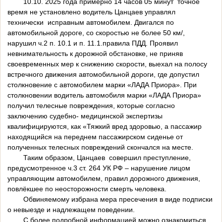
10.10. 2025 года примерно 14 часов 05 минут точное
время не установлено водитель Цанцаев управлял
технически исправным автомобилем. Двигался по
автомобильной дороге, со скоростью не более 50 км/,
нарушил ч.2 п. 10.1 и п. 11.1.правила ПДД. Проявил
невнимательность к дорожной обстановке, не приняв
своевременных мер к снижению скорости, выехал на полосу
встречного движения автомобильной дороги, где допустил
столкновение с автомобилем марки «ЛАДА Приора». При
столкновении водитель автомобиля марки «ЛАДА Приора»
получил телесные повреждения, которые согласно
заключению судебно- медицинской экспертизы
квалифицируются, как «Тяжкий вред здоровью, а пассажир
находящийся на переднем пассажирском сиденье от
полученных телесных повреждений скончался на месте.
Таким образом, Цанцаев совершил преступление,
предусмотренное ч.3 ст. 264 УК РФ – нарушение лицом
управляющим автомобилем, правил дорожного движения,
повлёкшее по неосторожности смерть человека.
Обвиняемому избрана мера пресечения в виде подписки
о невыезде и надлежащем поведении.
С более подробной информацией можно ознакомиться