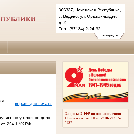
366337, Чеченская Республика,
с. Ведено, ул. Орджоникидзе,
СПУБЛИКИ
д. 2
Тел.: (87134) 2-24-32
vedensky.chn@sudrf.ru
vedeno-
развернуть
r-sud@mail.ru
ии
версия для печати
Запросы ОПФР по постановлению
тупившее уголовное дело
Правительства РФ от 28.06.2021 №
1037
т. 264.1 УК РФ.