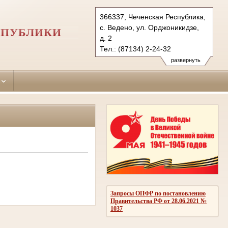
366337, Чеченская Республика,
с. Ведено, ул. Орджоникидзе,
СПУБЛИКИ
д. 2
Тел.: (87134) 2-24-32
vedensky.chn@sudrf.ru
vedeno-
развернуть
r-sud@mail.ru
Запросы ОПФР по постановлению
Правительства РФ от 28.06.2021 №
1037