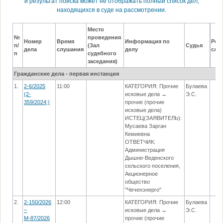
и результат поиска может не отображать полный список дел,
находящихся в суде на рассмотрении.
Место
№
проведения
Номер
Время
Информация по
Резу
п/
(Зал
Судья
дела
слушания
делу
слу
п
судебного
заседания)
Гражданские дела - первая инстанция
1.
2-6/2025
11:00
КАТЕГОРИЯ: Прочие
Булаева
(2-
исковые дела →
Э.С.
359/2024;)
прочие (прочие
исковые дела)
ИСТЕЦ(ЗАЯВИТЕЛЬ):
Мусаева Зарган
Кемиевна
ОТВЕТЧИК:
Администрация
Дышне-Веденского
сельского поселения,
Акционерное
общество
"Чеченэнерго"
2.
2-150/2026
12:00
КАТЕГОРИЯ: Прочие
Булаева
~
исковые дела →
Э.С.
М-87/2026
прочие (прочие